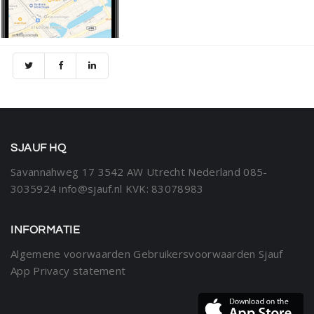
SJAUF HQ
Savannahweg 17
3542 AW Utrecht
Nederland
085-
3035924
info@sjauf.nl
KVK: 83078983
INFORMATIE
Algemene voorwaarden
Gebruikersvoorwaarden Sjauf
App
Privacy statement