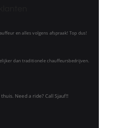
klanten
auffeur en alles volgens afspraak! Top dus!
lijker dan traditionele chauffeursbedrijven.
huis. Need a ride? Call Sjauf!!