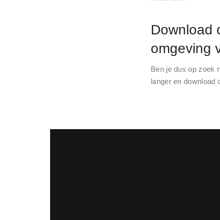
Download d
omgeving v
Ben je dus op zoek n
langer en download d