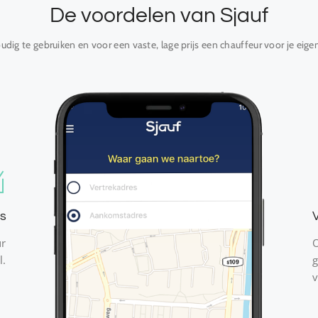
De voordelen van Sjauf
dig te gebruiken en voor een vaste, lage prijs een chauffeur voor je eige
s
V
ur
O
l.
g
v