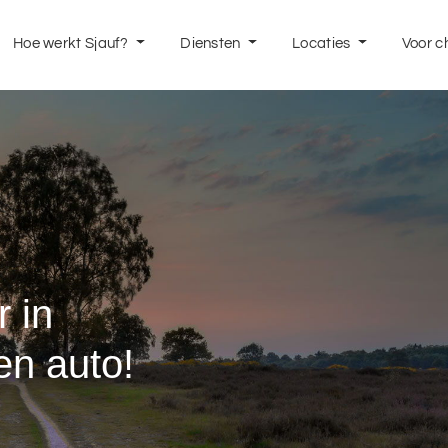
Hoe werkt Sjauf?
Diensten
Locaties
Voor c
 in
en auto!