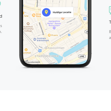
d
T
is
n.
B
a