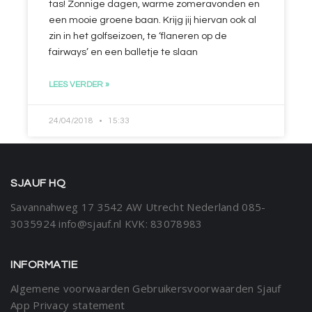
tas! Zonnige dagen, warme zomeravonden en
een mooie groene baan. Krijg jij hiervan ook al
zin in het golfseizoen, te ‘flaneren op de
fairways’ en een balletje te slaan
LEES VERDER »
24/04/2018
15:33
SJAUF HQ
Savannahweg 17
3542 AW Utrecht
Nederland
085-
3035924
info@sjauf.nl
KVK: 83078983
INFORMATIE
Algemene voorwaarden
Gebruikersvoorwaarden Sjauf
App
Privacy statement