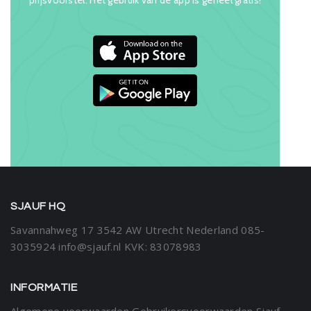
SJAUF HQ
Savannahweg 17
3542 AW Utrecht
Nederland
085-
3035924
info@sjauf.nl
KVK: 83078983
INFORMATIE