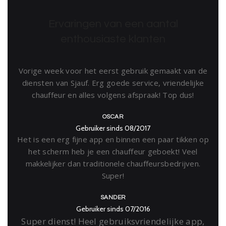
Ervaringen van een aantal
enthousiaste klanten
Vorige week voor het eerst gebruik gemaakt van de
diensten van Sjauf. Erg goede service, vriendelijke
chauffeur en alles volgens afspraak! Top dus!
OSCAR
Gebruiker sinds 08/2017
Het is een erg fijne app en binnen een paar tikken op
het scherm heb je een chauffeur geboekt! Veel
makkelijker dan traditionele chauffeursbedrijven.
Super!
SANDER
Gebruiker sinds 07/2016
Super dienst! Heel gebruiksvriendelijke app,