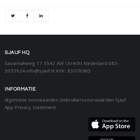
SJAUF HQ
Savannahweg 17
3542 AW Utrecht
Nederland
085-
3035924
info@sjauf.nl
KVK: 83078983
INFORMATIE
Algemene voorwaarden
Gebruikersvoorwaarden Sjauf
App
Privacy statement