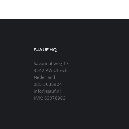
SJAUF HQ
Savannahweg 17
3542 AW Utrecht
Nederland
085-3035924
info@sjauf.nl
KVK: 83078983