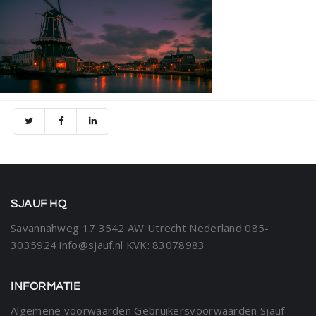
SJAUF HQ
Savannahweg 17
3542 AW Utrecht
Nederland
085-
3035924
info@sjauf.nl
KVK: 83078983
INFORMATIE
Algemene voorwaarden
Gebruikersvoorwaarden Sjauf