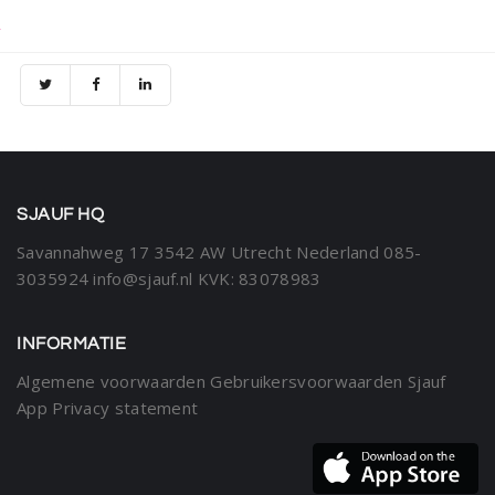
SJAUF HQ
Savannahweg 17
3542 AW Utrecht
Nederland
085-
3035924
info@sjauf.nl
KVK: 83078983
INFORMATIE
Algemene voorwaarden
Gebruikersvoorwaarden Sjauf
App
Privacy statement