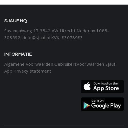
SJAUF HQ
Savannahweg 17
3542 AW Utrecht
Nederland
085-
3035924
info@sjauf.nl
KVK: 83078983
INFORMATIE
Algemene voorwaarden
Gebruikersvoorwaarden Sjauf
App
Privacy statement