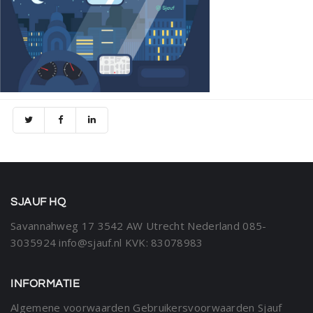
SJAUF HQ
Savannahweg 17
3542 AW Utrecht
Nederland
085-
3035924
info@sjauf.nl
KVK: 83078983
INFORMATIE
Algemene voorwaarden
Gebruikersvoorwaarden Sjauf