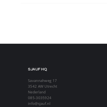
SJAUF HQ
Savannahweg 17
3542 AW Utrecht
Nederland
085-3035924
info@sjauf.nl