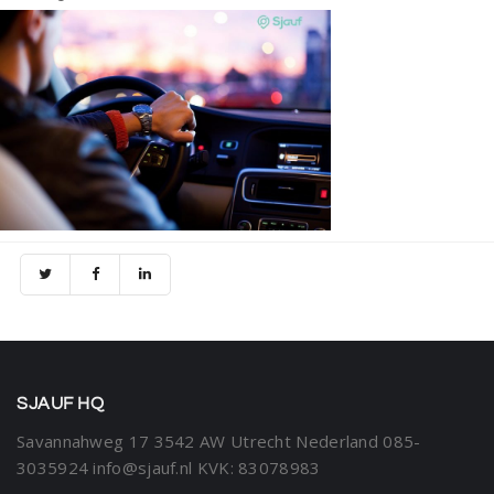
SJAUF HQ
Savannahweg 17
3542 AW Utrecht
Nederland
085-
3035924
info@sjauf.nl
KVK: 83078983