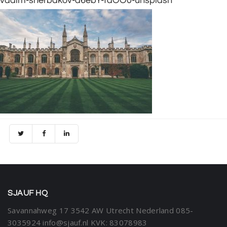
vadim-sherbakov-d6ebY-faOO0-unsplash
SJAUF HQ
Savannahweg 17
3542 AW Utrecht
Nederland
085-
3035924
info@sjauf.nl
KVK: 83078983