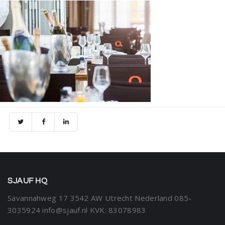
SJAUF HQ
Savannahweg 17
3542 AW Utrecht
Nederland
085-
3035924
info@sjauf.nl
KVK: 83078983