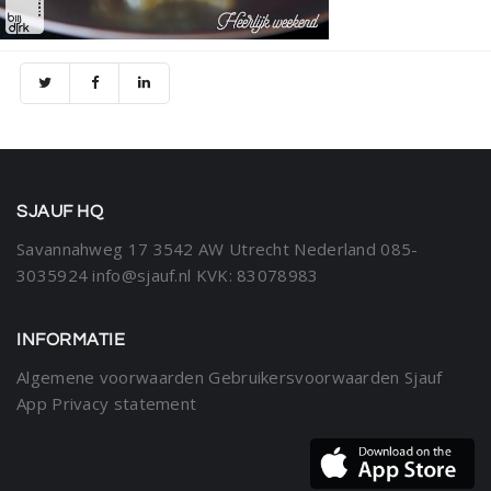
SJAUF HQ
Savannahweg 17
3542 AW Utrecht
Nederland
085-
3035924
info@sjauf.nl
KVK: 83078983
INFORMATIE
Algemene voorwaarden
Gebruikersvoorwaarden Sjauf
App
Privacy statement