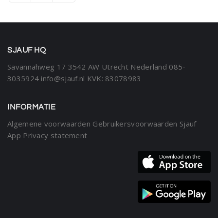
SJAUF HQ
Savannahweg 17
3542 AW Utrecht
Nederland
085-
3035924
info@sjauf.nl
KVK: 83078983
INFORMATIE
Algemene voorwaarden
Gebruikersvoorwaarden Sjauf
App
Privacy statement