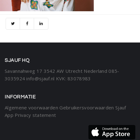
SJAUF HQ
Savannahweg 17
3542 AW Utrecht
Nederland
085-
3035924
info@sjauf.nl
KVK: 83078983
INFORMATIE
Algemene voorwaarden
Gebruikersvoorwaarden Sjauf
App
Privacy statement