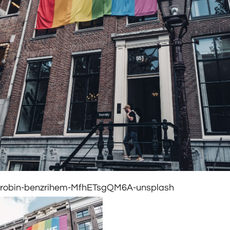
robin-benzrihem-MfhETsgQM6A-unsplash