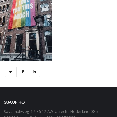
SJAUF HQ
Savannahweg 17
3542 AW Utrecht
Nederland
085-