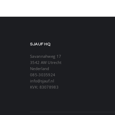
SJAUF HQ
Savannahweg 17
3542 AW Utrecht
Nederland
085-3035924
info@sjauf.nl
KVK: 83078983