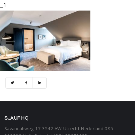
_1
SJAUF HQ
Savannahweg 17
3542 AW Utrecht
Nederland
085-