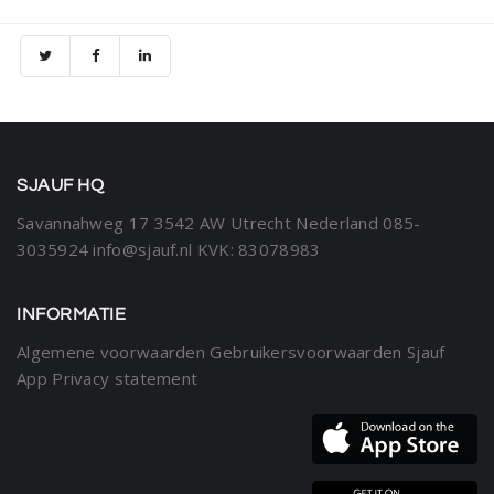
SJAUF HQ
Savannahweg 17
3542 AW Utrecht
Nederland
085-
3035924
info@sjauf.nl
KVK: 83078983
INFORMATIE
Algemene voorwaarden
Gebruikersvoorwaarden Sjauf
App
Privacy statement