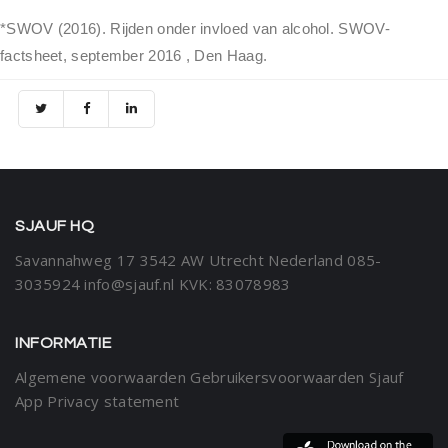
*SWOV (2016). Rijden onder invloed van alcohol. SWOV-
factsheet, september 2016 , Den Haag.
SJAUF HQ
Savannahweg 17
3542 AW Utrecht
Nederland
085-
3035924
info@sjauf.nl
KVK: 83078983
INFORMATIE
Algemene voorwaarden
Gebruikersvoorwaarden Sjauf
App
Privacy statement