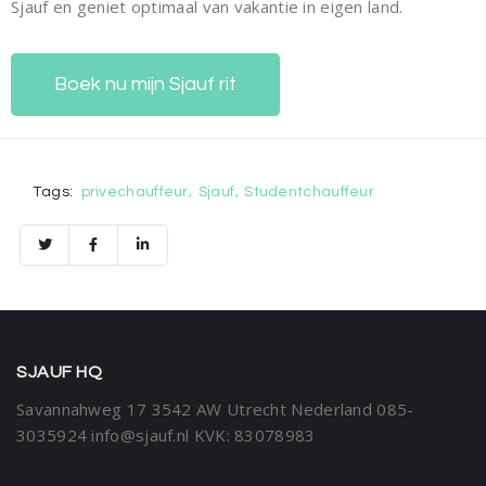
Sjauf en geniet optimaal van vakantie in eigen land.
Boek nu mijn Sjauf rit
Tags:
privechauffeur
Sjauf
Studentchauffeur
SJAUF HQ
Savannahweg 17
3542 AW Utrecht
Nederland
085-
3035924
info@sjauf.nl
KVK: 83078983