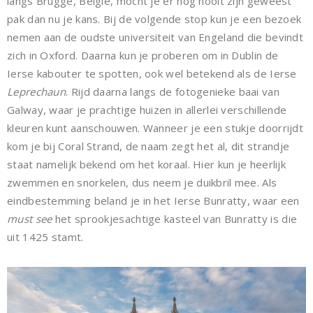
langs Brugge, België, mocht je er nog nooit zijn geweest
pak dan nu je kans. Bij de volgende stop kun je een bezoek
nemen aan de oudste universiteit van Engeland die bevindt
zich in Oxford. Daarna kun je proberen om in Dublin de
Ierse kabouter te spotten, ook wel betekend als de Ierse
Leprechaun
. Rijd daarna langs de fotogenieke baai van
Galway, waar je prachtige huizen in allerlei verschillende
kleuren kunt aanschouwen. Wanneer je een stukje doorrijdt
kom je bij Coral Strand, de naam zegt het al, dit strandje
staat namelijk bekend om het koraal. Hier kun je heerlijk
zwemmen en snorkelen, dus neem je duikbril mee. Als
eindbestemming beland je in het Ierse Bunratty, waar een
must see
het sprookjesachtige kasteel van Bunratty is die
uit 1425 stamt.