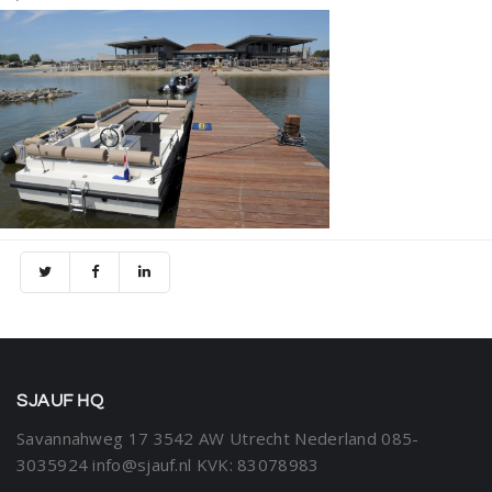
SJAUF HQ
Savannahweg 17
3542 AW Utrecht
Nederland
085-
3035924
info@sjauf.nl
KVK: 83078983