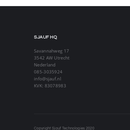
SJAUF HQ
Savannahweg 17
3542 AW Utrecht
Nederland
085-3035924
info@sjauf.nl
KVK: 83078983
Copyright Sjauf Technologies 2020