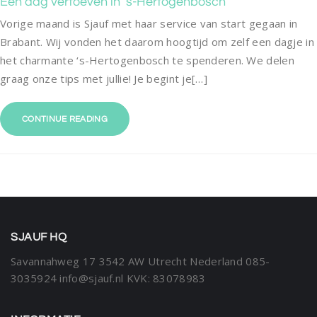
Een dag vertoeven in ‘s-Hertogenbosch
Vorige maand is Sjauf met haar service van start gegaan in
Brabant. Wij vonden het daarom hoogtijd om zelf een dagje in
het charmante ‘s-Hertogenbosch te spenderen. We delen
graag onze tips met jullie! Je begint je[…]
CONTINUE READING
SJAUF HQ
Savannahweg 17
3542 AW Utrecht
Nederland
085-
3035924
info@sjauf.nl
KVK: 83078983