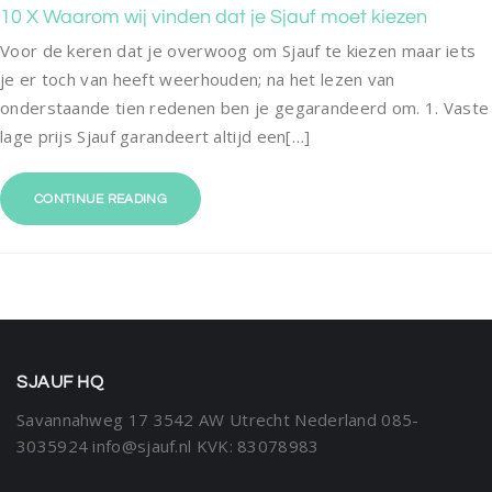
10 X Waarom wij vinden dat je Sjauf moet kiezen
Voor de keren dat je overwoog om Sjauf te kiezen maar iets
je er toch van heeft weerhouden; na het lezen van
onderstaande tien redenen ben je gegarandeerd om. 1. Vaste
lage prijs Sjauf garandeert altijd een[…]
CONTINUE READING
SJAUF HQ
Savannahweg 17
3542 AW Utrecht
Nederland
085-
3035924
info@sjauf.nl
KVK: 83078983