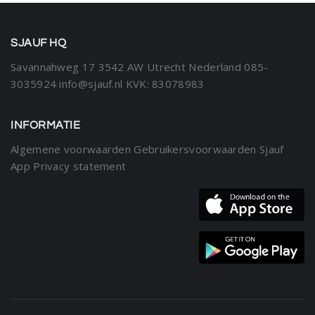
SJAUF HQ
Savannahweg 17
3542 AW Utrecht
Nederland
085-
3035924
info@sjauf.nl
KVK: 83078983
INFORMATIE
Algemene voorwaarden
Gebruikersvoorwaarden Sjauf
App
Privacy statement